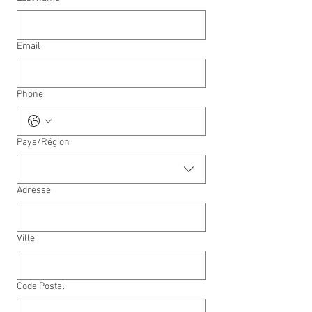
Email
Phone
Multi-line address
Pays/Région
Adresse
Ville
Code Postal