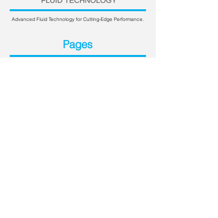
Advanced Fluid Technology for Cutting-Edge Performance.
Pages
About
Product Line (US)
Contact
Contact Details
8651 Highway N,